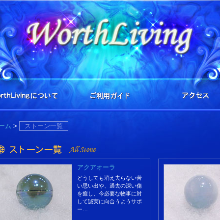
ーム
>
ストーン一覧
アクアオーラ
どうしても消え去らない苦
い思い出や、過去の深い傷
を癒し、今必要な物事に対
して誠実に向合うようサポ
ー…