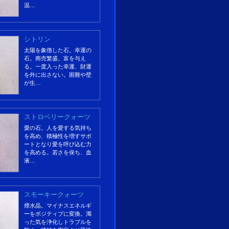
温…
シトリン
太陽を象徴した石。幸運の
石。商売繁盛。富を与え
る。一度入った幸運、財運
を外に出さない。困難や壁
が生…
ストロベリークォーツ
愛の石。人を愛する気持ち
を高め、積極性を増すサポ
ートとなり愛を呼び込む力
を高める。若さを保ち、血
液…
スモーキークォーツ
煙水晶。マイナスエネルギ
ーをポジティブに変換。濁
った気を浄化しトラブルを