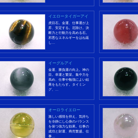
イエロータイガーアイ
虎目石。金運、仕事運が上
昇、安定する。厄除け。決
断力と行動力を高める石。
邪悪なエネルギーをはね返
し…
イーグルアイ
金運、勝負運の向上。神の
目。幸運と繁栄。集中力を
高め、仕事や勉強によい結
果をもたらす。タイミン
グ、…
オーロライエロー
激しい感情を抑え、気持ち
を冷静にし心身のバランス
を保つ強力な効果。仕事の
成功と財運、商売繁盛。仕
事…