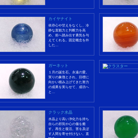
カイヤナイト
依存心や甘えをなくし、冷
静な直観力と判断力を高
め、前へ踏み出す勇気を与
えてくれる。固定概念を外
した…
ガーネット
１月の誕生石。永遠の愛。
実りの象徴とされ、目標に
向かい積み上げてきた努力
の成果を実らせて、成功へ
と…
クラック水晶
水晶より高い浄化力を持ち
自らの邪気や心の傷を癒
す。再生と復活。害を及ぼ
す人間を寄せ付けない。直