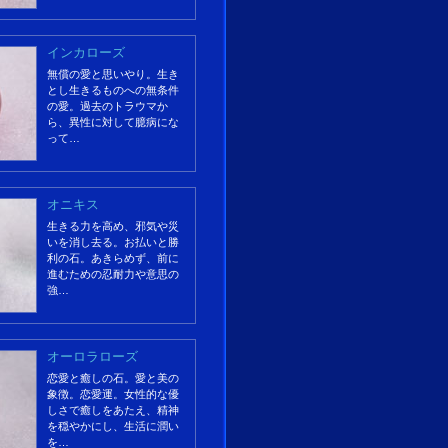
インカローズ
無償の愛と思いやり。生き
とし生きるものへの無条件
の愛。過去のトラウマか
ら、異性に対して臆病にな
って…
オニキス
生きる力を高め、邪気や災
いを消し去る。お払いと勝
利の石。あきらめず、前に
進むための忍耐力や意思の
強…
オーロラローズ
恋愛と癒しの石。愛と美の
象徴。恋愛運。女性的な優
しさで癒しをあたえ、精神
を穏やかにし、生活に潤い
を…