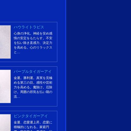
ハウライトラピス
心身の浄化。神経を安め感
情の安定をもたらす。不安
を払い除き直感力、決定力
を高める。心のリラックス
と…
パープルタイガーアイ
金運。勝利運。真実を見極
める第三の目。感性や芸術
力を高める。魔除け。厄除
け。周囲の邪気を払い期の
流…
ピンクタイガーアイ
金運、恋愛運上昇。恋愛に
積極的になれる。家庭円