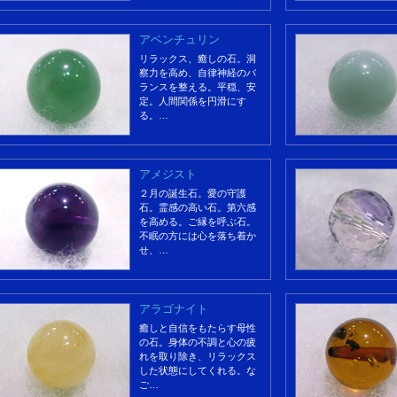
アベンチュリン
リラックス、癒しの石。洞
察力を高め、自律神経のバ
ランスを整える。平穏、安
定。人間関係を円滑にす
る。…
アメジスト
２月の誕生石。愛の守護
石。霊感の高い石。第六感
を高める。ご縁を呼ぶ石。
不眠の方には心を落ち着か
せ、…
アラゴナイト
癒しと自信をもたらす母性
の石。身体の不調と心の疲
れを取り除き、リラックス
した状態にしてくれる。な
ご…