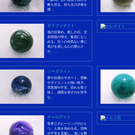
断ち切る。持ち主の才能を
開…
セラフィナイト
魂の目覚め。癒しの石。交
友関係の増大。集団になじ
める。日々の何気ない事に
喜びを感じる心の豊かさ
や、…
ソーダライト
夢や目標のサポート。受験
やダイエットの強い味方。
罪悪感や不安、恐れを取り
除く。感情を表すのが苦手
な…
チャロアイト
世界三大ヒーリングのひと
つ。人徳を高める石。恐怖
や不安を克服し、迷いを断