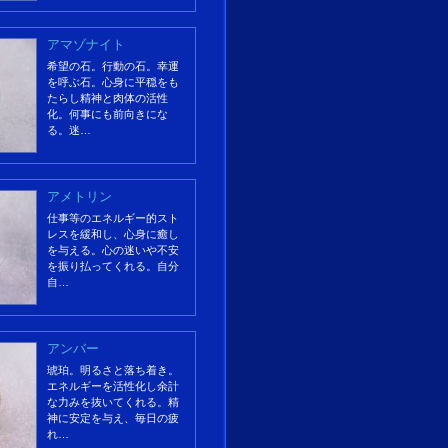
アマゾナイト
希望の石。行動の石。幸運
を呼ぶ石。心身に平穏をも
たらし精神と肉体の活性
化。何事にも前向きにな
る。迷…
アメトリン
仕事等のエネルギー的スト
レスを緩和し、心身に癒し
を与える。心の迷いや不安
を振り払ってくれる。自分
自…
アンバー
琥珀。明るさと落ち着き。
エネルギーを活性化し余計
な力みを抜いてくれる。精
神に安定を与え、毎日の疲
れ…