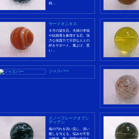
精…
サードオニキス
８月の誕生石。夫婦の幸福
や結婚運を象徴する石。強
力な保護力で大切な人との
絆をサポート。魔よけ、悪
い…
ジャスパー
スノーフレークオブシ
ディアン
魂の汚れを洗い流し、深い
癒しを与える。悩みや不安
の解消。悪い習慣や依存を