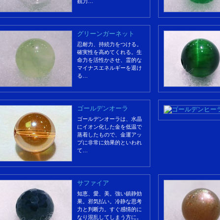
観力…
グリーンガーネット
忍耐力、持続力をつける。
確実性を高めてくれる。生
命力を活性かさせ、霊的な
マイナスエネルギーを退け
る…
ゴールデンオーラ
ゴールデンオーラは、水晶
にイオン化した金を低温で
蒸着したもので、金運アッ
プに非常に効果的といわれ
て…
サファイア
知恵、愛、美。強い鎮静効
果。邪気払い。冷静な思考
力と判断力。すぐ感情的に
なり混乱してしまう方に。