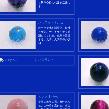
ち切り心身の代謝を活発に
す…
ハウライトトルコ
オーラで魂を活性化。精神
を安定させ、イライラを解
消してくれる。危険を回避
する。友情、人間関係の調
和…
パロサント
ピンクオパール
女性の象徴の石。女性ホル
モンの分泌を高める。美容