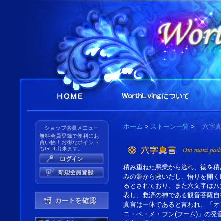
ホーム
>
ストーン一覧
>
六字
無料会員登録で便利にお
買い物！お得なポイント
もGET出来ます。
積み重ねた悪業から逃れ、徳を積
みの淵から救いだし、悟りを開く
るとされており、また六文字は八
表し、救済の神である観音菩薩自
真言は一体であると言われ、「オ
ニ・ペ・メ・フン(フーム)」の発