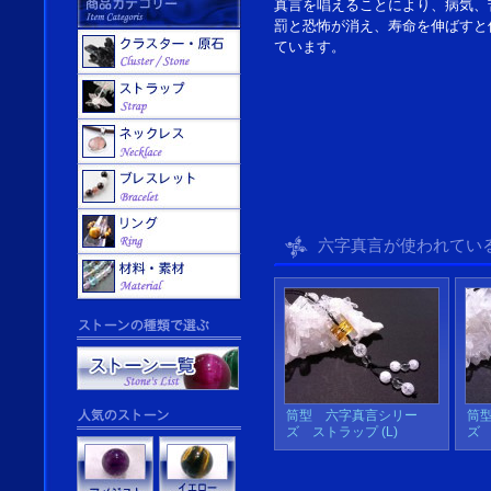
真言を唱えることにより、病気、
罰と恐怖が消え、寿命を伸ばすと
ています。
六字真言が使われてい
筒型 六字真言シリー
筒
ズ ストラップ (L)
ズ 