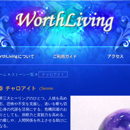
ーム
>
ストーン一覧
>
チャロアイト
界三大ヒーリングのひとつ。人徳を高め
石。恐怖や不安を克服し、迷いを断ち切
心身の代謝を活発にする。危機回避のお
りとしても。洞察力と直観力を高める。
の癒しや、人間関係を向上させる助けに
なる。