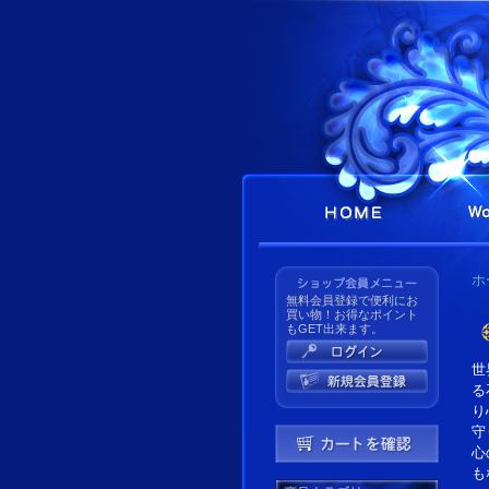
ホ
無料会員登録で便利にお
買い物！お得なポイント
もGET出来ます。
世
る
り
守
心
も