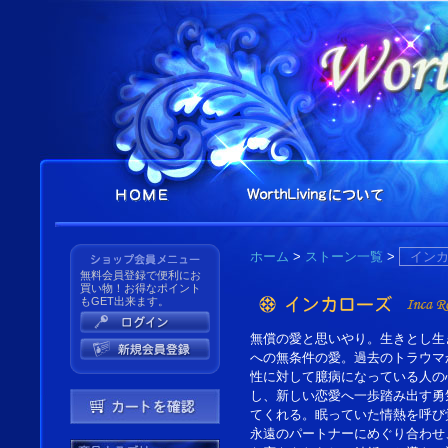
ホーム
>
ストーン一覧
>
イン
無料会員登録で便利にお
買い物！お得なポイント
もGET出来ます。
無償の愛と思いやり。生きとし生
への無条件の愛。過去のトラウマ
性に対して臆病になっている人の
し、新しい恋愛へ一歩踏み出す勇
てくれる。眠っていた情熱を呼び
永遠のパートナーにめぐり合わせ