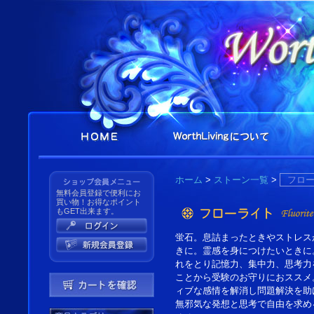
ホーム
>
ストーン一覧
>
フロ
無料会員登録で便利にお
買い物！お得なポイント
もGET出来ます。
蛍石。息詰まったときやストレス
きに。霊感を身につけたいときに
れをとり記憶力、集中力、思考力
ことから受験のお守りにおススメ
ィブな感情を解消し問題解決を助
無邪気な発想と思考で自由を求め