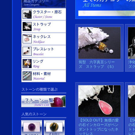
筒型 六字真言シリー
浄
ズ ストラップ (Ｓ)
ズ
【SOLD OUT】無償の愛
【S
の石インカローズがペン
の
ダントトップになったネ
ト
ックレス
レ