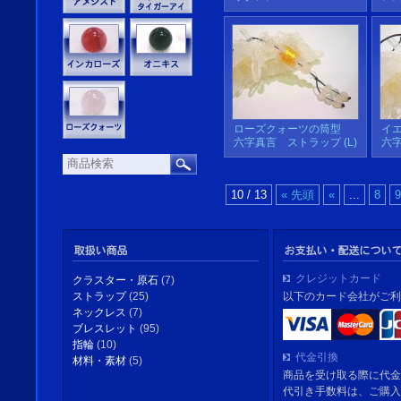
ローズクォーツの筒型
イ
六字真言 ストラップ (L)
六字
10 / 13
« 先頭
«
...
8
9
クレジットカード
クラスター・原石
(7)
以下のカード会社がご利
ストラップ
(25)
ネックレス
(7)
ブレスレット
(95)
指輪
(10)
代金引換
材料・素材
(5)
商品を受け取る際に代金
代引き手数料は、ご購入