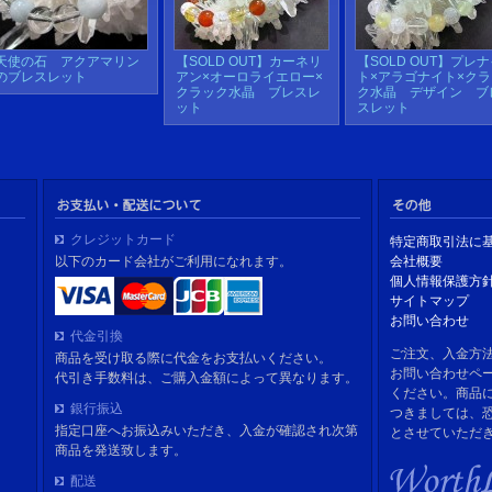
天使の石 アクアマリン
【SOLD OUT】カーネリ
【SOLD OUT】プレ
のブレスレット
アン×オーロライエロー×
ト×アラゴナイト×クラ
クラック水晶 ブレスレ
ク水晶 デザイン ブ
ット
スレット
クレジットカード
特定商取引法に
以下のカード会社がご利用になれます。
会社概要
個人情報保護方
サイトマップ
お問い合わせ
代金引換
ご注文、入金方
商品を受け取る際に代金をお支払いください。
お問い合わせペ
代引き手数料は、ご購入金額によって異なります。
ください。商品
銀行振込
つきましては、
指定口座へお振込みいただき、入金が確認され次第
とさせていただ
商品を発送致します。
配送