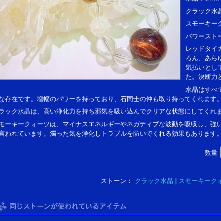
クラック水晶
スモーキーク
パワースト
レッドタイ
ろん、あら
気払いとし
た。決断力
水晶はすべ
な存在です。増幅のパワーを持っており、石同士の仲も取り持ってくれます
ラック水晶は、高い浄化力を持ち邪気を吸い込んでクリアな状態にしてくれ
モーキークォーツは、マイナスエネルギーやネガティブな波動を吸収し、強
言われています。濁った気を浄化しトラブルを防いでくれる効果もあります
数量
ストーン：
クラック水晶
|
スモーキーク