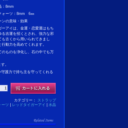
：8mm
ォーツ：8mm 6㎜
ーンの意味・効果
ガーアイは、金運・恋愛運はもち
ゆる吉運を招くとされ、強力な邪
ても古くから用いられてきまし
と行動力を高めてくれます。
てのものを浄化し、石の中でも万
。
ます。
い守護力で持ち主を守ってくれる
。
カテゴリー：
ストラップ
ォーツ
|
レッドタイガーアイ
|
水晶