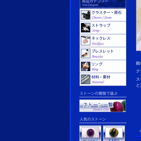
能
ク
ス
と