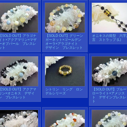
【SOLD OUT】アラゴナ
【SOLD OUT】グリーン
オニキスの筒型 六字
イト×アクアマリン×マザ
ガーネット×ゴールデン
言 ストラップ (L)
ーオブパール ブレスレ
オーラ×アラゴナイト
ット
デザイン ブレスレット
【SOLD OUT】アクアマ
シトリン リング ロン
【SOLD OUT】ブル
リン×オニキス デザイ
デルシリーズ
ローライト×アメジス
ン ブレスレット
ト デザインブレスレ
ト