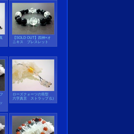
真
【SOLD OUT】四神×オ
ニキス ブレスレット
ーフ
ローズクォーツの筒型
六字真言 ストラップ (L)
ッ