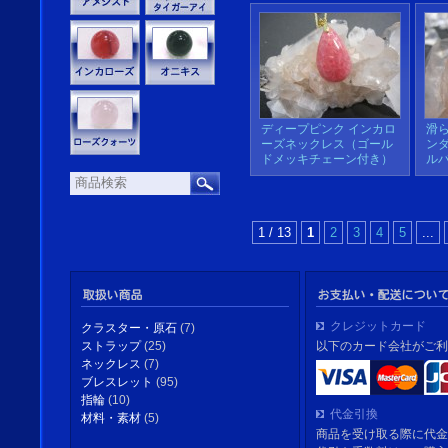
ディープピンク インカロ
滑
ーズネックレス（ゴール
ン
ドメッキチェーン付き）
ル
1 / 13
1
2
3
4
5
...
クレジットカード
クラスター・原石
(7)
以下のカード会社がご利
ストラップ
(25)
ネックレス
(7)
ブレスレット
(95)
指輪
(10)
代金引換
材料・素材
(5)
商品を受け取る際に代金