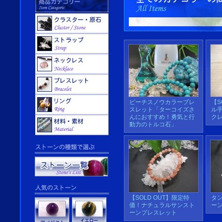
ピーチスノウカラーブレ
【S
スレット「ターコイズさ
ル
んにおすすめ！勇気と行
ク
動力のトルコ石」
【SOLD OUT】限定特
タ
価！ナチュラルサンスト
ー
ーンブレスレット