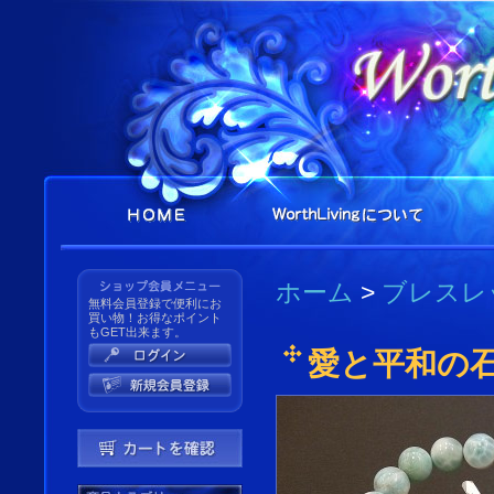
ホーム
>
ブレスレ
無料会員登録で便利にお
買い物！お得なポイント
もGET出来ます。
愛と平和の