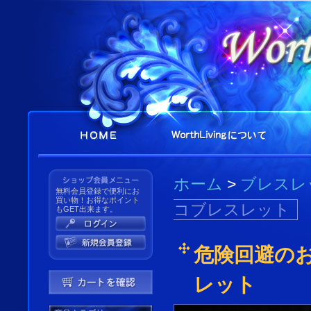
ホーム
>
ブレスレ
無料会員登録で便利にお
買い物！お得なポイント
コブレスレット
もGET出来ます。
危険回避の
レット