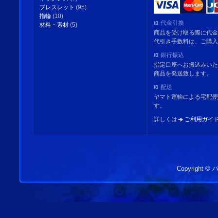
ブレスレット
(95)
指輪
(10)
代金引換
材料・素材
(5)
商品を受け取る際に代金
代引き手数料は、ご購入
銀行振込
指定口座へお振込みいた
商品を発送致します。
配送
ヤマト運輸による宅配便
す。
詳しくは
ご利用ガイ
Copyright 