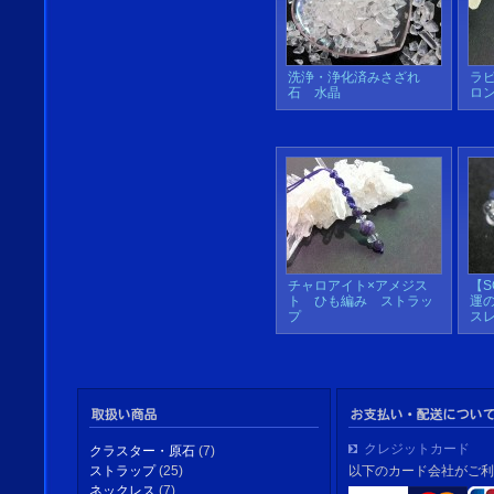
洗浄・浄化済みさざれ
ラ
石 水晶
ロ
チャロアイト×アメジス
【S
ト ひも編み ストラッ
運
プ
ス
クレジットカード
クラスター・原石
(7)
以下のカード会社がご利
ストラップ
(25)
ネックレス
(7)