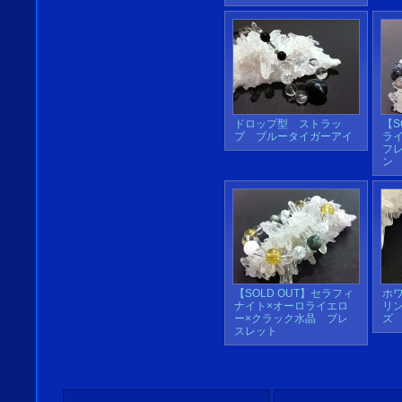
ドロップ型 ストラッ
【S
プ ブルータイガーアイ
ラ
フ
ン
【SOLD OUT】セラフィ
ホ
ナイト×オーロライエロ
リ
ー×クラック水晶 ブレ
ズ
スレット