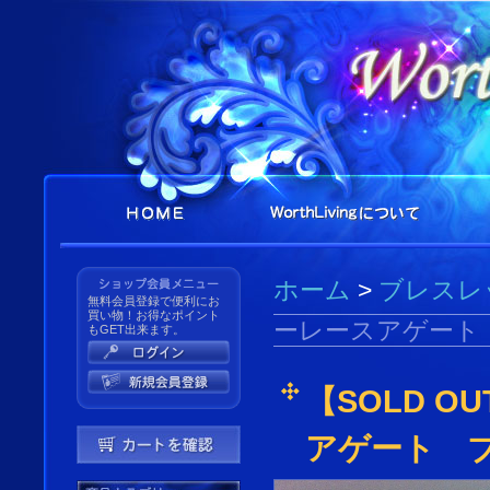
ホーム
>
ブレスレ
無料会員登録で便利にお
買い物！お得なポイント
ーレースアゲート
もGET出来ます。
【SOLD 
アゲート 