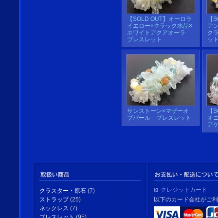
【SOLD OUT】オーロラ
【S
イエロー×クラック水晶×
ア
ホワイトアクアオーラ
ク
ブレスレット
ッ
サンストーン×マザーオ
【S
ブパール ブレスレット
オ
ア
クレジットカード
クラスター・原石
(7)
以下のカード会社がご利
ストラップ
(25)
ネックレス
(7)
ブレスレット
(95)