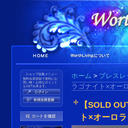
ホーム
>
ブレスレ
無料会員登録で便利にお
買い物！お得なポイント
ラゴナイト×オー
もGET出来ます。
【SOLD 
ト×オーロ